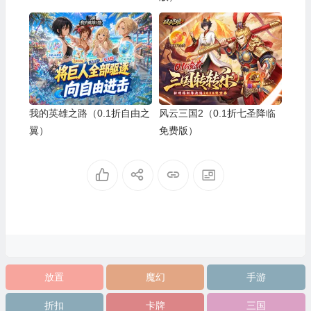
我的英雄之路（0.1折自由之
风云三国2（0.1折七圣降临
翼）
免费版）
放置
魔幻
手游
折扣
卡牌
三国