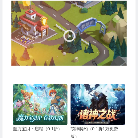
视
频
播
放
器
魔力宝贝：启程（0.1折）
萌神契约（0.1折1万免费
版）