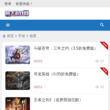
登录
欢迎光临！
首页
手游
放置
斗破苍穹：三年之约（3.5折免费版）
08/03
27
寻龙英雄（0.05折免费版）
08/01
32
王者之剑2（追梦西游沉默）