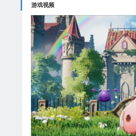
游戏视频
视
频
播
放
器