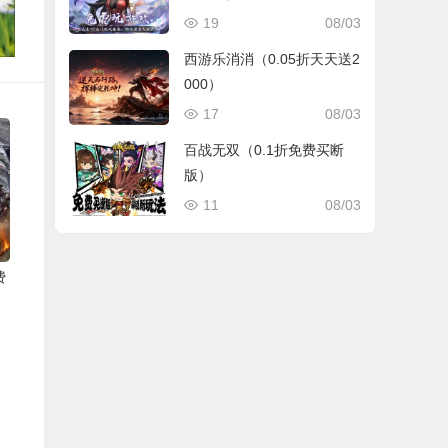
19
08/03
西游乐消消（0.05折天天送2
000）
17
08/03
百战无双（0.1折免费买断
版）
11
08/03
费