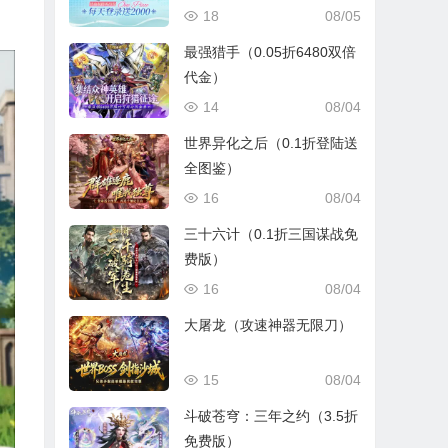
18
08/05
最强猎手（0.05折6480双倍
代金）
14
08/04
世界异化之后（0.1折登陆送
全图鉴）
16
08/04
三十六计（0.1折三国谋战免
费版）
16
08/04
大屠龙（攻速神器无限刀）
15
08/04
斗破苍穹：三年之约（3.5折
免费版）