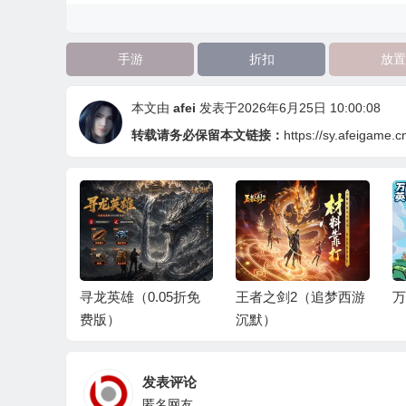
手游
折扣
放置
本文由
afei
发表于2026年6月25日 10:00:08
转载请务必保留本文链接：
https://sy.afeigame.c
三年之约
寻龙英雄（0.05折免
王者之剑2（追梦西游
万
费版）
费版）
沉默）
发表评论
匿名网友