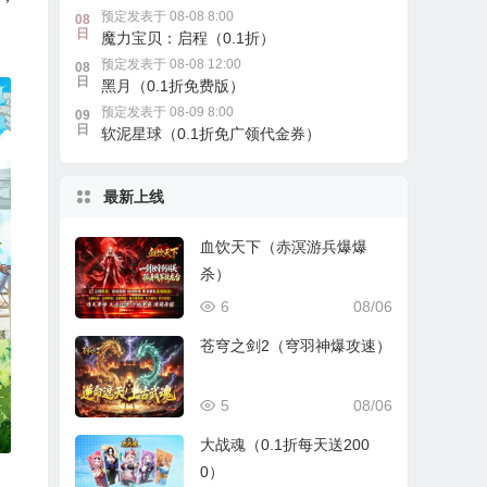
预定发表于 08-08 8:00
08
日
魔力宝贝：启程（0.1折）
预定发表于 08-08 12:00
08
日
黑月（0.1折免费版）
预定发表于 08-09 8:00
09
日
软泥星球（0.1折免广领代金券）
最新上线
血饮天下（赤溟游兵爆爆
杀）
6
08/06
苍穹之剑2（穹羽神爆攻速）
5
08/06
大战魂（0.1折每天送200
0）