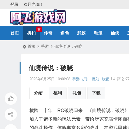
登录
欢迎光临！
爽
首页
折扣
传奇
角色
武侠
动漫
仙侠
首页
手游
仙境传说：破晓
仙境传说：破晓
2026年6月25日 10:00:08
手游
折扣
魔幻
放置
评论
介绍
福利
礼包
下载
横跨二十年，RO破晓归来！《仙境传说：破晓》
加入了诸多新的玩法元素，带给玩家充满情怀而
的战斗操作，体验丰富多彩的战斗。在游戏里建