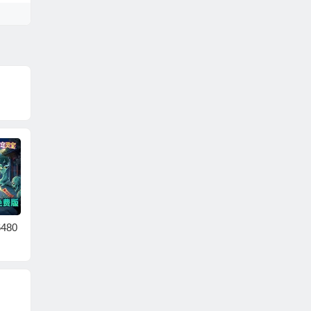
480
浮生梦山海（内置0.1
我和我的天宫（0.05
梦仙灵
折送3280）
折双倍代金至尊版）
足球宝