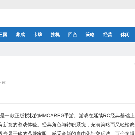
三国
养成
卡牌
挂机
回合
策略
经营
休闲
60
是一款正版授权的MMOARPG手游。游戏在延续RO经典基础上
有新意的游戏体验。经典角色与转职系统，充满策略而又轻松爽
设专属于你的温馨家园，感受全新的自由化社交玩法。百变穿搭