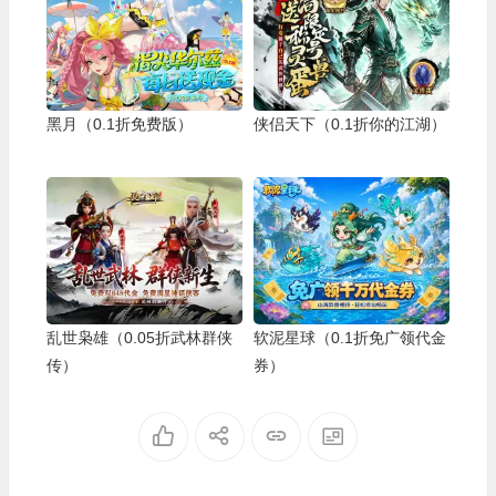
黑月（0.1折免费版）
侠侣天下（0.1折你的江湖）
乱世枭雄（0.05折武林群侠
软泥星球（0.1折免广领代金
传）
券）