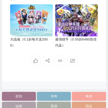
大战魂（0.1折每天送200
最强猎手（0.05折6480双倍
0）
代金）
折扣
传奇
角色
仙侠
西游
回合