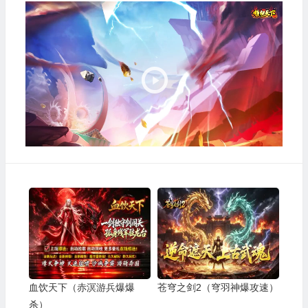
视
频
播
放
器
血饮天下（赤溟游兵爆爆
苍穹之剑2（穹羽神爆攻速）
杀）