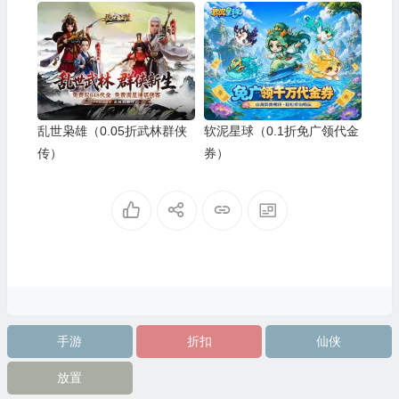
乱世枭雄（0.05折武林群侠
软泥星球（0.1折免广领代金
传）
券）
手游
折扣
仙侠
放置