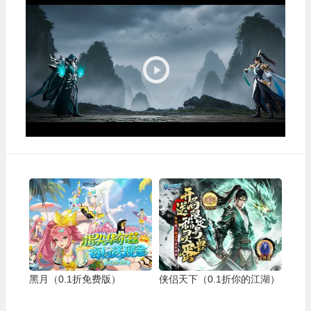
频
播
放
器
黑月（0.1折免费版）
侠侣天下（0.1折你的江湖）