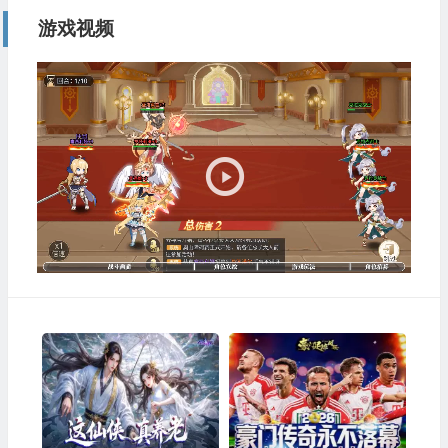
游戏视频
视
频
播
放
器