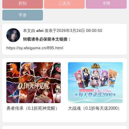
折扣
二次元
卡牌
手游
本文由
afei
发表于2026年3月24日 08:00:50
转载请务必保留本文链接：
https://sy.afeigame.cn/895.html
承（0.1折死神觉醒）
大战魂（0.1折每天送2000）
最强猎手（
代金）