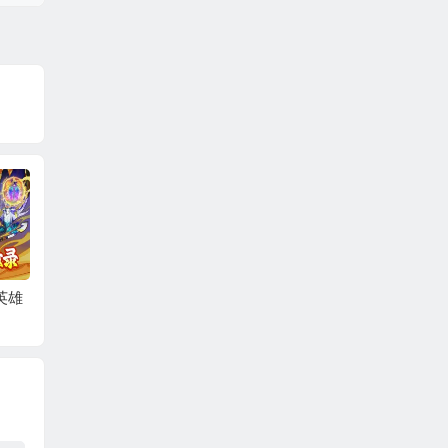
折买
九界问仙（0.1折送代
轩辕剑龙舞云山（0.0
破雪刃
金免充版）
5折双倍代金买断）
费版）