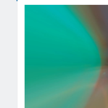
视
频
播
放
器