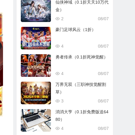
仙侠神域（0.1折天天10万代
金）
2
08/07
豪门足球风云（1折）
4
08/07
勇者传承（0.1折死神觉醒）
4
08/07
万界无双（三职神技觉醒割
草）
3
08/07
消消大亨（0.1折免费版送64
80）
4
08/07