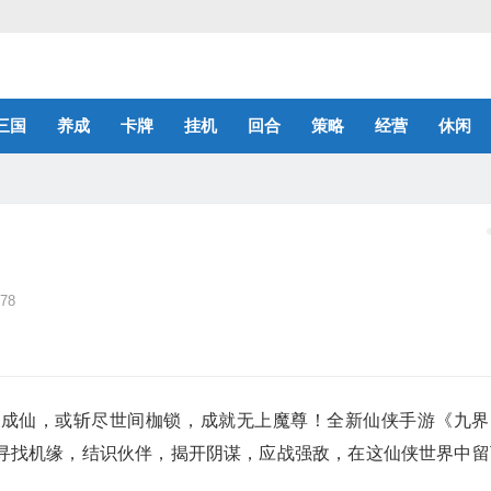
三国
养成
卡牌
挂机
回合
策略
经营
休闲
78
道成仙，或斩尽世间枷锁，成就无上魔尊！全新仙侠手游《九界
寻找机缘，结识伙伴，揭开阴谋，应战强敌，在这仙侠世界中留