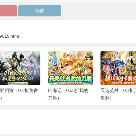
仙侠
n/615.html
海记（0.05折我的
天选英雄（0.1折英雄
圣光之战（0.05
盾）
皇剑）
断免费版）