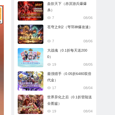
血饮天下（赤溟游兵爆爆
杀）
7
08/06
苍穹之剑2（穹羽神爆攻速）
7
08/06
大战魂（0.1折每天送200
0）
19
08/05
最强猎手（0.05折6480双倍
代金）
17
08/04
世界异化之后（0.1折登陆送
全图鉴）
19
08/04