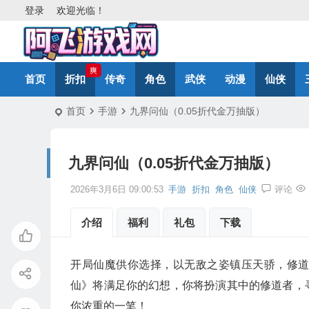
登录
欢迎光临！
爽
首页
折扣
传奇
角色
武侠
动漫
仙侠
首页
手游
九界问仙（0.05折代金万抽版）
九界问仙（0.05折代金万抽版）
2026年3月6日 09:00:53
手游
折扣
角色
仙侠
评论
介绍
福利
礼包
下载
开局仙魔供你选择，以无敌之姿镇压天骄，修
仙》将满足你的幻想，你将扮演其中的修道者，
你浓重的一笔！