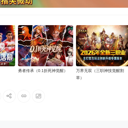
勇者传承（0.1折死神觉醒）
万界无双（三职神技觉醒割
草）