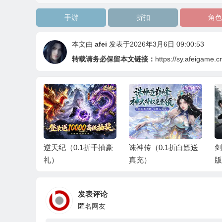
手游
折扣
角色
本文由
afei
发表于2026年3月6日 09:00:53
转载请务必保留本文链接：
https://sy.afeigame.c
1折千抽豪
诛神传（0.1折白嫖送
剑勤四海（0.1折免费
山
真充）
版）
刀
发表评论
匿名网友