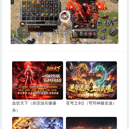
播
放
器
血饮天下（赤溟游兵爆爆
苍穹之剑2（穹羽神爆攻速）
杀）