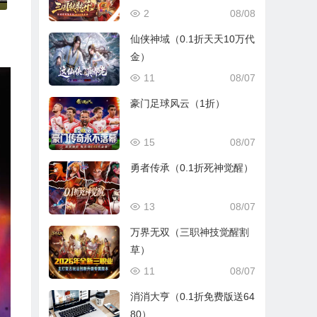
2
08/08
仙侠神域（0.1折天天10万代
金）
11
08/07
豪门足球风云（1折）
15
08/07
勇者传承（0.1折死神觉醒）
13
08/07
万界无双（三职神技觉醒割
草）
11
08/07
消消大亨（0.1折免费版送64
80）