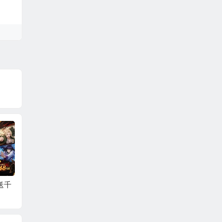
折每天
十二战纪（0.05折648
龙腾：起源（0.1折天
王者激
0）
天648）
图鉴0.