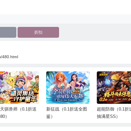
折扣
n/480.html
征战（0.1折送全图
超能防御（0.1折送千
平妖传OL（0.1
）
抽满星SS）
送2000）