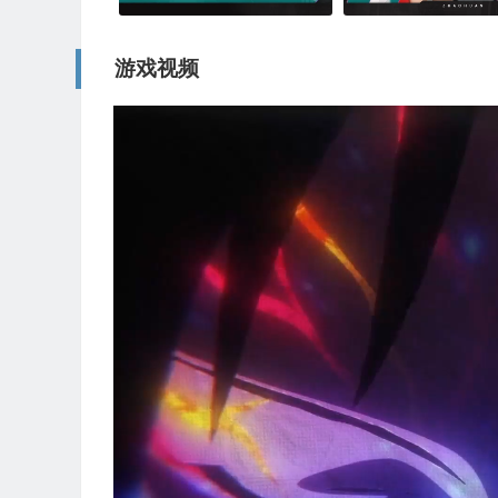
游戏视频
视
频
播
放
器