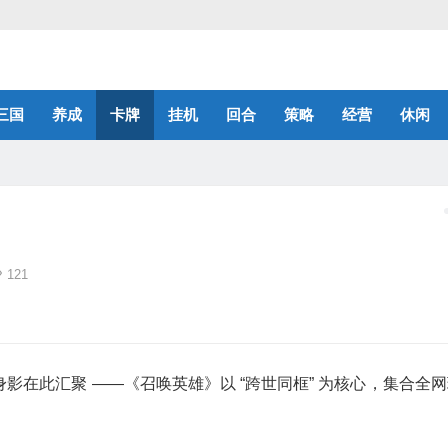
三国
养成
卡牌
挂机
回合
策略
经营
休闲
121
在此汇聚 ——《召唤英雄》以 “跨世同框” 为核心，集合全网