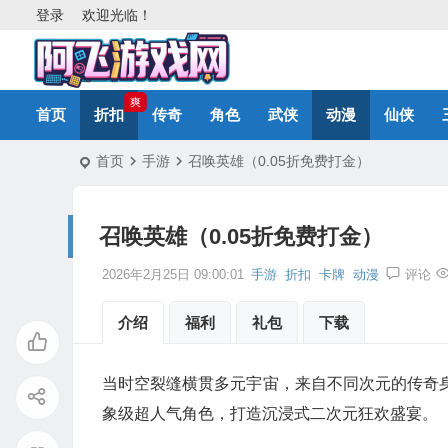
登录
欢迎光临！
爽
首页
折扣
传奇
角色
武侠
动漫
仙侠
首页
手游
召唤英雄（0.05折免费打金）
召唤英雄（0.05折免费打金）
2026年2月25日 09:00:01
手游
折扣
卡牌
动漫
评论
介绍
福利
礼包
下载
当时空裂缝横贯多元宇宙，来自不同次元的传奇身影
象级超人气角色，打造沉浸式二次元狂欢盛宴。