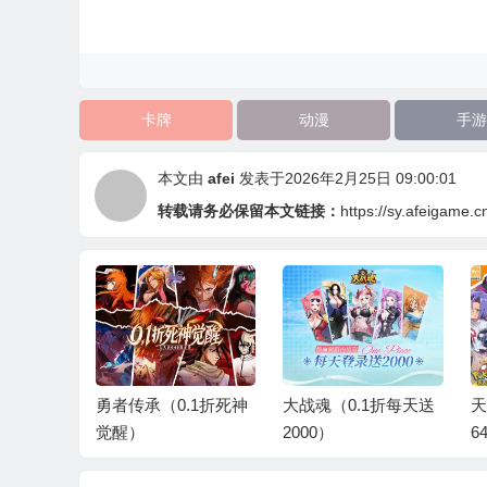
卡牌
动漫
手游
本文由
afei
发表于2026年2月25日 09:00:01
转载请务必保留本文链接：
https://sy.afeigame.c
.1折死神
大战魂（0.1折每天送
天天驯兽师（0.1折送
新
2000）
6480）
鉴