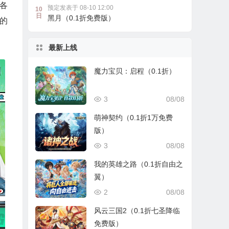
各
预定发表于 08-10 12:00
10
日
黑月（0.1折免费版）
的
最新上线
魔力宝贝：启程（0.1折）
3
08/08
萌神契约（0.1折1万免费
版）
3
08/08
我的英雄之路（0.1折自由之
翼）
2
08/08
风云三国2（0.1折七圣降临
免费版）