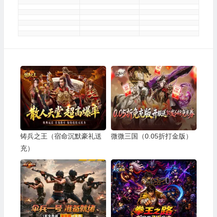
铸兵之王（宿命沉默豪礼送
微微三国（0.05折打金版）
充）