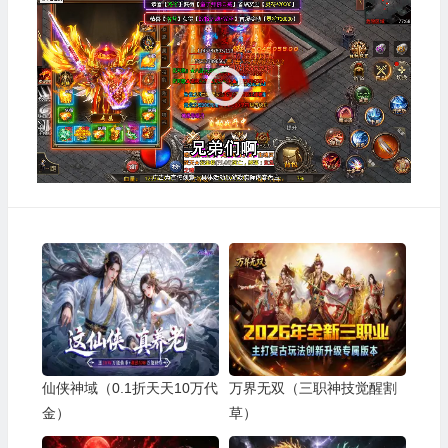
频
播
放
器
仙侠神域（0.1折天天10万代
万界无双（三职神技觉醒割
金）
草）