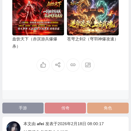
血饮天下（赤溟游兵爆爆
苍穹之剑2（穹羽神爆攻速）
杀）
手游
传奇
角色
本文由
afei
发表于2026年2月18日 08:00:17