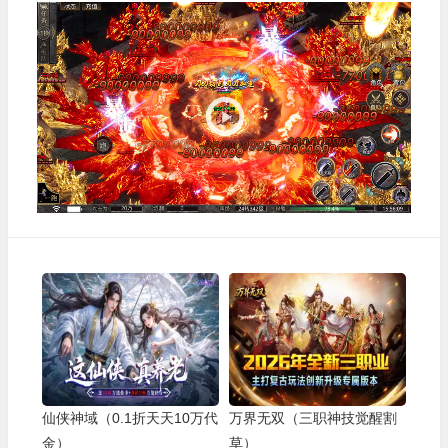
视
频
播
放
器
仙侠神域（0.1折天天10万代
万界无双（三职神技觉醒割
金）
草）