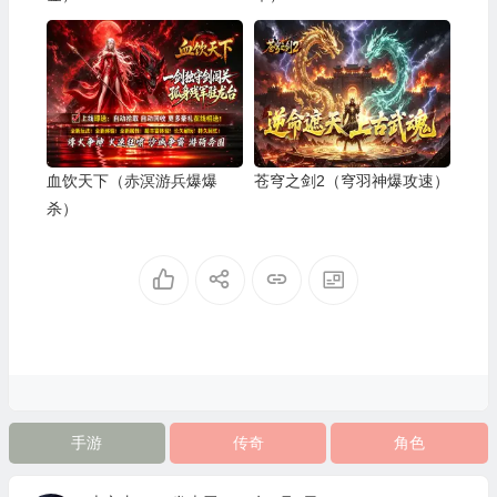
血饮天下（赤溟游兵爆爆
苍穹之剑2（穹羽神爆攻速）
杀）
手游
传奇
角色