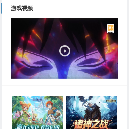
游戏视频
视
频
播
放
器