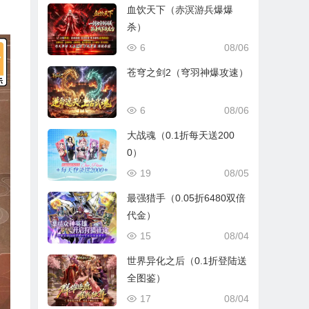
血饮天下（赤溟游兵爆爆
杀）
6
08/06
苍穹之剑2（穹羽神爆攻速）
6
08/06
大战魂（0.1折每天送200
0）
19
08/05
最强猎手（0.05折6480双倍
代金）
15
08/04
世界异化之后（0.1折登陆送
全图鉴）
17
08/04