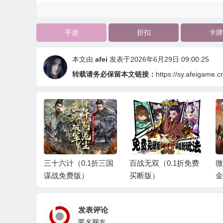
手游
折扣
卡牌
本文由
afei
发表于2026年6月29日 09:00:25
转载请务必保留本文链接：
https://sy.afeigame.c
.1折三国
百战无双（0.1折免费
微微三国（0.05折打
乱
）
买断版）
金版）
8
发表评论
匿名网友