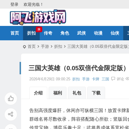
登录
欢迎光临！
爽
首页
折扣
传奇
角色
武侠
动漫
仙侠
首页
手游
折扣
三国大英雄（0.05双倍代金限定版
三国大英雄（0.05双倍代金限定版
2026年6月29日 09:00:25
折扣
手游
卡牌
三国
评论
介绍
福利
礼包
下载
告别高强度爆肝，休闲亦可纵横三国！放置卡牌
群雄名将尽数收录，阵容搭配随心所欲；竖版回
传世宝物，博弈乐趣十足；武将养成体系宽松