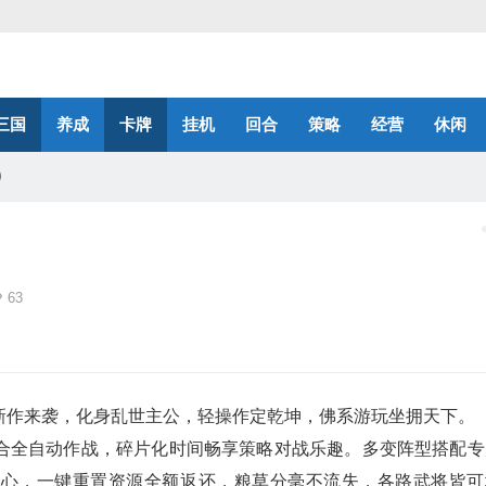
三国
养成
卡牌
挂机
回合
策略
经营
休闲
）
）
63
新作来袭，化身乱世主公，轻操作定乾坤，佛系游玩坐拥天下。
合全自动作战，碎片化时间畅享策略对战乐趣。多变阵型搭配专
省心，一键重置资源全额返还，粮草分毫不流失，各路武将皆可