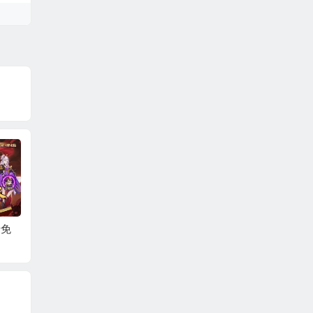
天天
遮天：帝路争锋
一号军团（3.5折百万
奇缘幻
元宝）
不让须