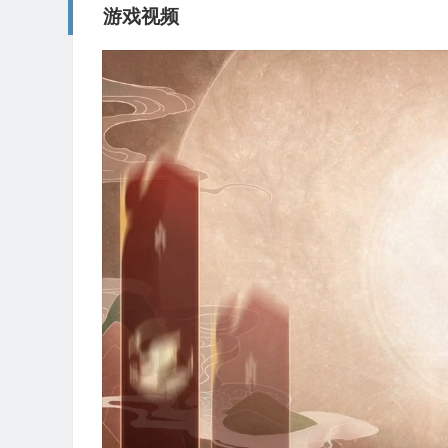
游戏视频
视
频
播
放
器