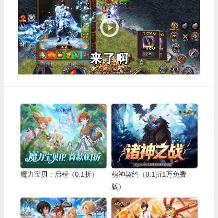
播
放
器
魔力宝贝：启程（0.1折）
萌神契约（0.1折1万免费
版）