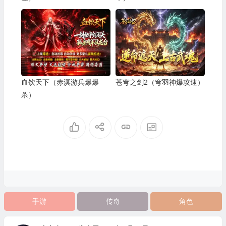
血饮天下（赤溟游兵爆爆
苍穹之剑2（穹羽神爆攻速）
杀）
手游
传奇
角色