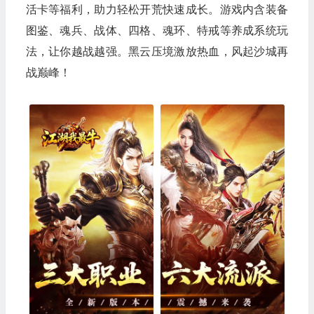
活卡等福利，助力轻松开荒快速成长。游戏内含装备
图鉴、魂兵、战体、四格、魂环、特戒等养成系统玩
法，让你越战越强。黑云压境激放热血，风起沙城再
战巅峰！