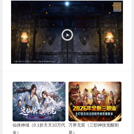
视
频
播
放
器
仙侠神域（0.1折天天10万代
万界无双（三职神技觉醒割
金）
草）