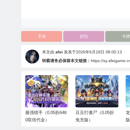
手游
折扣
卡牌
本文由
afei
发表于2026年6月18日 08:00:13
转载请务必保留本文链接：
https://sy.afeigame.c
1折1万
最强猎手（0.05折648
豆豆打僵尸（0.05折
龙
0双倍代金）
免充版）
版