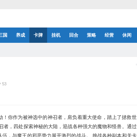
三国
养成
卡牌
挂机
回合
策略
经营
休闲
53
劫！你作为被神选中的神召者，肩负着重大使命，踏上了拯救世
神召者，四处探索神秘的大陆，迎战各种强大的魔物和怪兽。通过
队伍，与魔王的邪恶势力展开激烈的战斗。 挑战各种副本和关卡