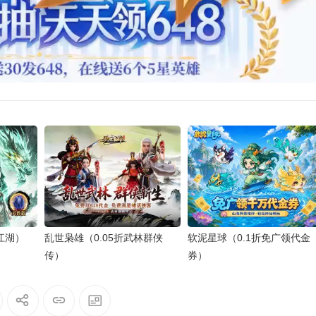
江湖）
乱世枭雄（0.05折武林群侠
软泥星球（0.1折免广领代金
传）
券）