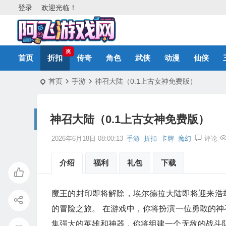
登录
欢迎光临！
爽
首页
折扣
传奇
角色
武侠
动漫
仙侠
首页
手游
神召大陆（0.1上古女神免费版）
神召大陆（0.1上古女神免费版）
2026年6月18日 08:00:13
手游
折扣
卡牌
魔幻
评论
介绍
福利
礼包
下载
魔王的封印即将解除，埃尔德拉大陆即将迎来浩
的冒险之旅。 在游戏中，你将扮演一位勇敢的
集强大的英雄和神器，你将组建一个无敌的战斗