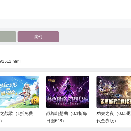
魔幻
n/2512.html
之战歌（1折免费
战舞幻想曲（0.1折每
功夫之夜（0.05返
）
日囤648）
代金券版）