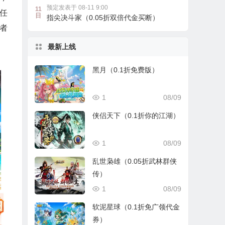
预定发表于 08-11 9:00
11
任
日
指尖决斗家（0.05折双倍代金买断）
者
最新上线
黑月（0.1折免费版）
1
08/09
侠侣天下（0.1折你的江湖）
1
08/09
乱世枭雄（0.05折武林群侠
传）
1
08/09
软泥星球（0.1折免广领代金
券）