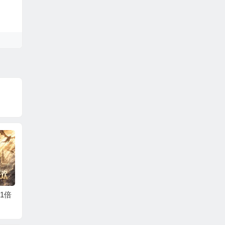
1倍
万物英雄
召唤师纷争（0.05折
黎明召
百万代金狂潮）
天送代