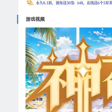
游戏视频
视
频
播
放
器