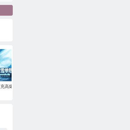
高爆
蜀山镇魂曲（0.1折隋
战影破穹（专属神器
龙之战
唐风云6480免费版）
大陆）
版）