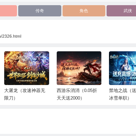
传奇
角色
武侠
n/2326.html
屠龙（攻速神器无
西游乐消消（0.05折
禁地之战（送充
刀）
天天送2000）
冰雪单职）