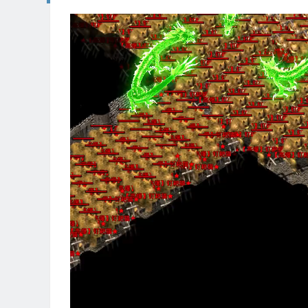
视
频
播
放
器