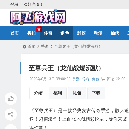
登录
欢迎光临！
爽
首页
折扣
传奇
角色
武侠
动漫
仙侠
首页
手游
至尊兵王（龙仙战爆沉默）
至尊兵王（龙仙战爆沉默）
2026年6月13日 08:00:22
手游
传奇
角色
评论
56
介绍
福利
礼包
下载
《至尊兵王》是一款经典复古传奇手游，散人
送！超值装备！上百张地图精彩纷呈，等你来战
等你拿！