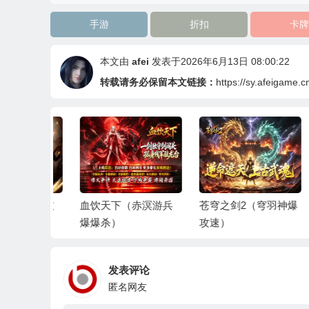
手游
折扣
卡牌
本文由
afei
发表于2026年6月13日 08:00:22
转载请务必保留本文链接：
https://sy.afeigame.c
三职神技
血饮天下（赤溟游兵
苍穹之剑2（穹羽神爆
大
爆爆杀）
攻速）
限
发表评论
匿名网友