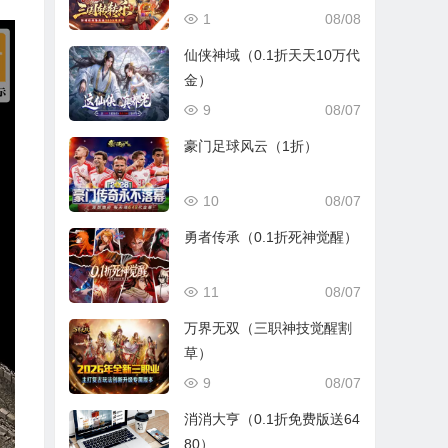
1
08/08
仙侠神域（0.1折天天10万代
金）
9
08/07
豪门足球风云（1折）
10
08/07
勇者传承（0.1折死神觉醒）
11
08/07
万界无双（三职神技觉醒割
草）
9
08/07
消消大亨（0.1折免费版送64
80）