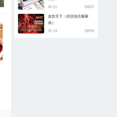
11
08/07
血饮天下（赤溟游兵爆爆
杀）
14
08/06