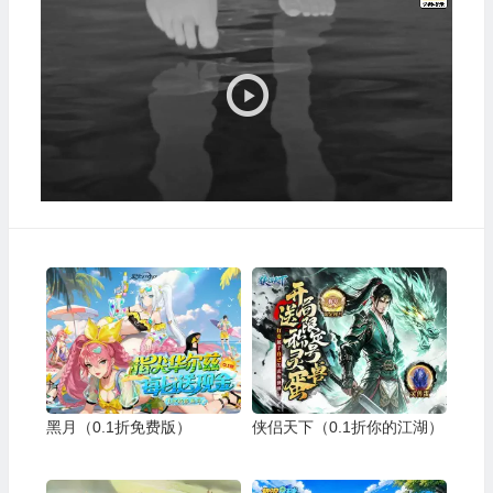
频
播
放
器
黑月（0.1折免费版）
侠侣天下（0.1折你的江湖）