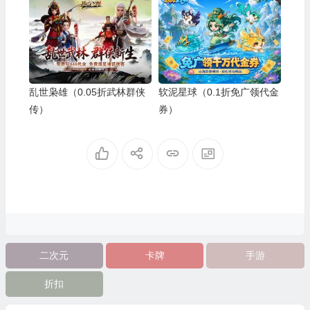
乱世枭雄（0.05折武林群侠
软泥星球（0.1折免广领代金
传）
券）
二次元
卡牌
手游
折扣