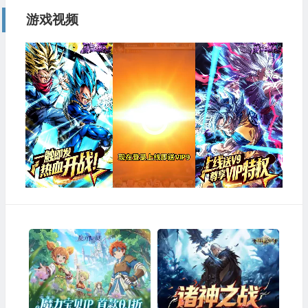
游戏视频
视
频
播
放
器