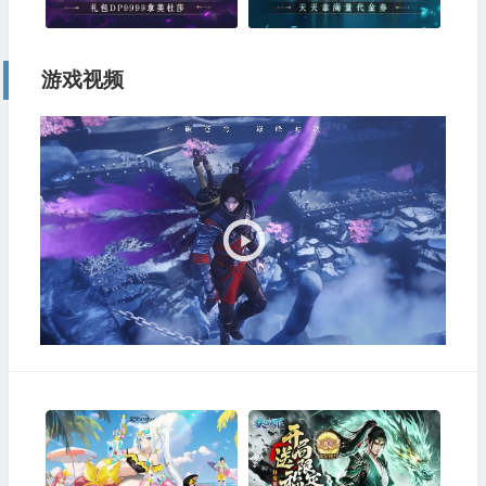
游戏视频
视
频
播
放
器