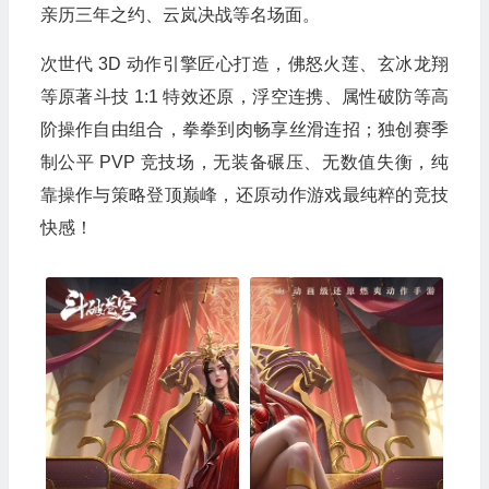
亲历三年之约、云岚决战等名场面。
次世代 3D 动作引擎匠心打造，佛怒火莲、玄冰龙翔
等原著斗技 1:1 特效还原，浮空连携、属性破防等高
阶操作自由组合，拳拳到肉畅享丝滑连招；独创赛季
制公平 PVP 竞技场，无装备碾压、无数值失衡，纯
靠操作与策略登顶巅峰，还原动作游戏最纯粹的竞技
快感！