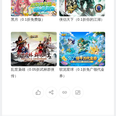
黑月（0.1折免费版）
侠侣天下（0.1折你的江湖）
乱世枭雄（0.05折武林群侠
软泥星球（0.1折免广领代金
传）
券）