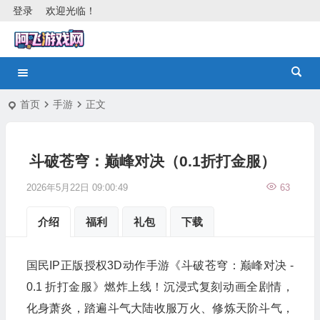
登录
欢迎光临！
首页
手游
正文
斗破苍穹：巅峰对决（0.1折打金服）
2026年5月22日 09:00:49
63
介绍
福利
礼包
下载
国民IP正版授权3D动作手游《斗破苍穹：巅峰对决 -
0.1 折打金服》燃炸上线！沉浸式复刻动画全剧情，
化身萧炎，踏遍斗气大陆收服万火、修炼天阶斗气，