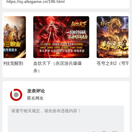
https://sy.afeigame.cn/196.html
血饮天下（赤溟游兵爆爆
苍穹之剑2（穹羽神爆攻速）
杀）
发表评论
匿名网友