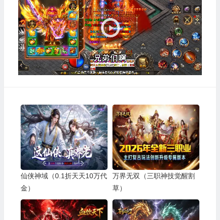
播
放
器
仙侠神域（0.1折天天10万代
万界无双（三职神技觉醒割
金）
草）