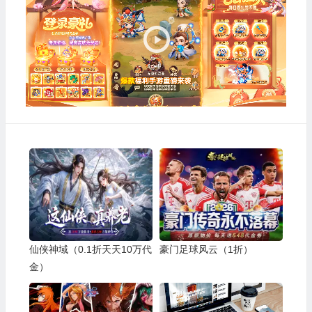
播
放
器
仙侠神域（0.1折天天10万代
豪门足球风云（1折）
金）