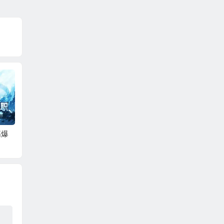
高爆
蜀山镇魂曲（0.1折隋
战影破穹（专属神器
龙之战
唐风云6480免费版）
大陆）
版）