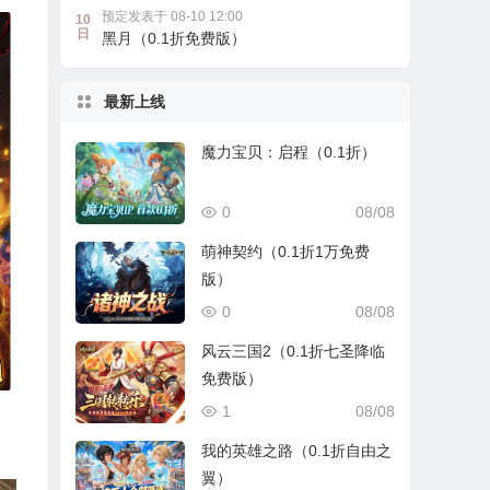
预定发表于 08-10 12:00
10
日
黑月（0.1折免费版）
最新上线
魔力宝贝：启程（0.1折）
0
08/08
萌神契约（0.1折1万免费
版）
0
08/08
风云三国2（0.1折七圣降临
免费版）
1
08/08
我的英雄之路（0.1折自由之
翼）