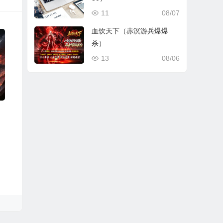
11
08/07
血饮天下（赤溟游兵爆爆
杀）
13
08/06