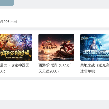
n/1906.html
屠龙（攻速神器无
西游乐消消（0.05折
禁地之战（送充
刀）
天天送2000）
冰雪单职）