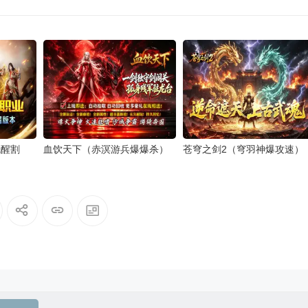
觉醒割
血饮天下（赤溟游兵爆爆杀）
苍穹之剑2（穹羽神爆攻速）