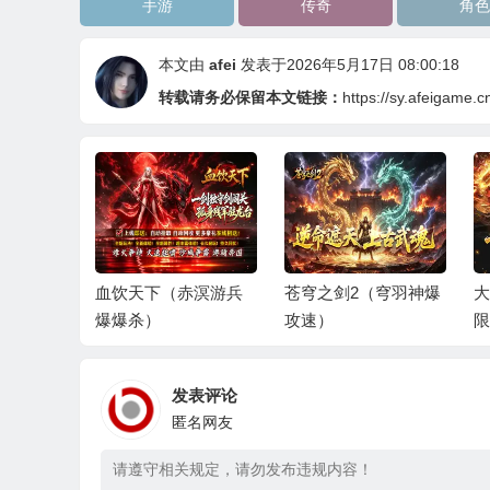
手游
传奇
角色
本文由
afei
发表于2026年5月17日 08:00:18
转载请务必保留本文链接：
https://sy.afeigame.c
三职神技
血饮天下（赤溟游兵
苍穹之剑2（穹羽神爆
大
爆爆杀）
攻速）
限
发表评论
匿名网友