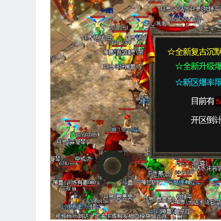
视
频
播
放
器