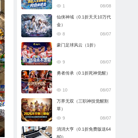
1
08/08
仙侠神域（0.1折天天10万代
金）
8
08/07
豪门足球风云（1折）
9
08/07
勇者传承（0.1折死神觉醒）
10
08/07
万界无双（三职神技觉醒割
草）
9
08/07
消消大亨（0.1折免费版送64
80）