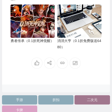
勇者传承（0.1折死神觉醒）
消消大亨（0.1折免费版送64
80）
手游
折扣
二次元
卡牌