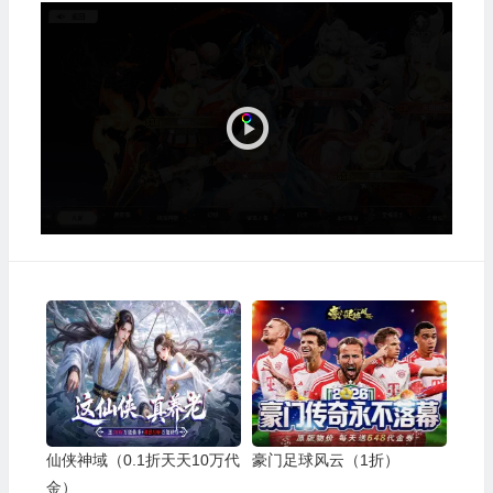
视
频
播
放
器
仙侠神域（0.1折天天10万代
豪门足球风云（1折）
金）