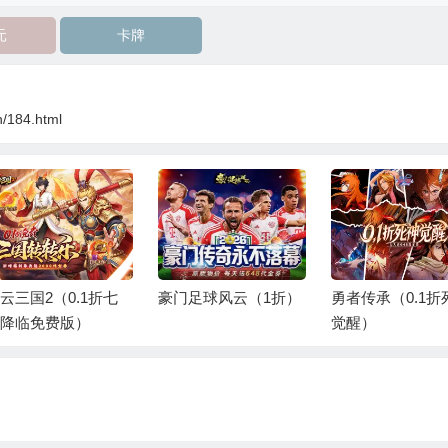
元
卡牌
n/184.html
云三国2（0.1折七
豪门足球风云（1折）
勇者传承（0.1折
降临免费版）
觉醒）