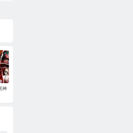
死神
大战魂（0.1折每天送
最强猎手（0.05折648
世界异
2000）
0双倍代金）
登陆送