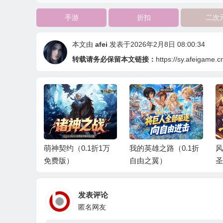
手游
折扣
二次
本文由
afei
发表于2026年2月8日 08:00:34
转载请务必保留本文链接：
https://sy.afeigame.c
程（0.1
萌神契约（0.1折1万
我的英雄之路（0.1折
风
免费版）
自由之翼）
圣
发表评论
匿名网友