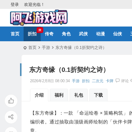
登录
欢迎光临！
爽
首页
折扣
传奇
角色
武侠
动漫
仙侠
首页
手游
东方奇缘（0.1折契约之诗）
东方奇缘（0.1折契约之诗）
2026年2月8日 08:00:34
手游
折扣
二次元
卡牌
评论
介绍
福利
礼包
下载
【东方奇缘】：一款 「命运绘卷 × 策略构筑
编织者。通过抽取由顶级画师绘制的「伙伴卡
章。