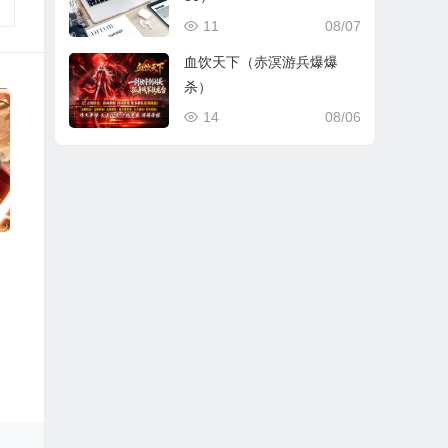
11
08/07
血饮天下（赤溟游兵爆爆
杀）
14
08/06