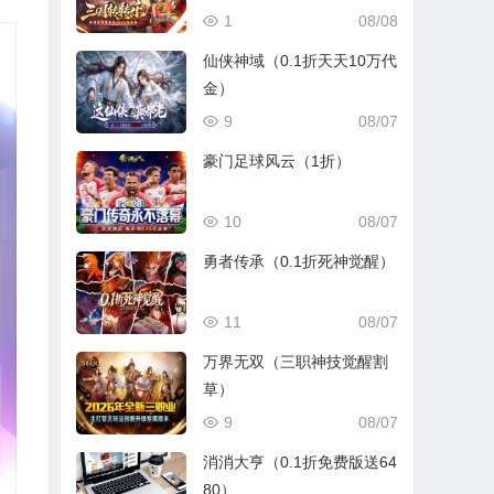
1
08/08
仙侠神域（0.1折天天10万代
金）
9
08/07
豪门足球风云（1折）
10
08/07
勇者传承（0.1折死神觉醒）
11
08/07
万界无双（三职神技觉醒割
草）
9
08/07
消消大亨（0.1折免费版送64
80）