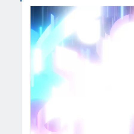
视
频
播
放
器