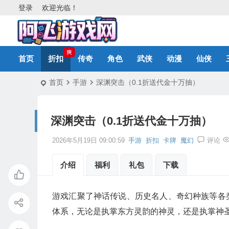
登录
欢迎光临！
爽
首页
折扣
传奇
角色
武侠
动漫
仙侠
首页
手游
深渊突击（0.1折送代金十万抽）
深渊突击（0.1折送代金十万抽）
2026年5月19日 09:00:59
手游
折扣
卡牌
魔幻
评论
介绍
福利
礼包
下载
游戏汇聚了神话传说、历史名人、奇幻种族等各
体系，无论是执掌东方灵韵的神灵，还是执掌神