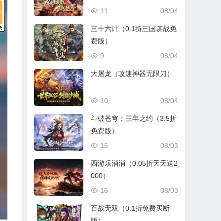
11
08/04
三十六计（0.1折三国谋战免
费版）
9
08/04
大屠龙（攻速神器无限刀）
10
08/04
斗破苍穹：三年之约（3.5折
免费版）
15
08/03
西游乐消消（0.05折天天送2
000）
16
08/03
百战无双（0.1折免费买断
版）