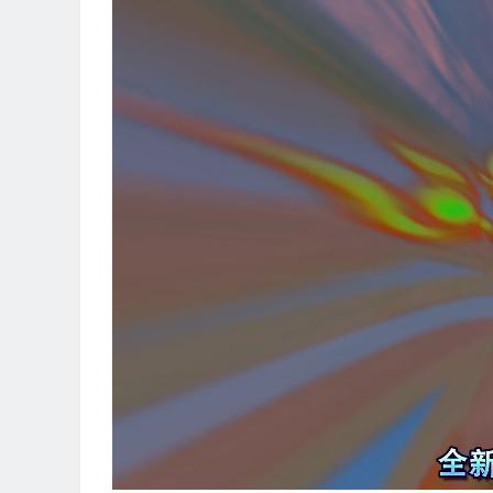
视
频
播
放
器