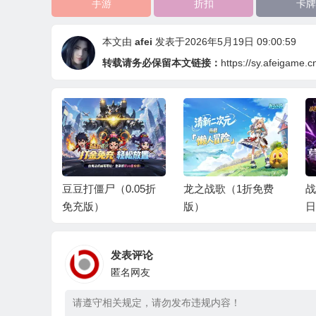
手游
折扣
卡牌
本文由
afei
发表于2026年5月19日 09:00:59
转载请务必保留本文链接：
https://sy.afeigame.c
.05折
龙之战歌（1折免费
战舞幻想曲（0.1折每
功
版）
日囤648）
代
发表评论
匿名网友