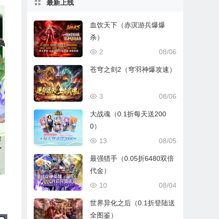
最新上线
血饮天下（赤溟游兵爆爆
杀）
2
08/06
苍穹之剑2（穹羽神爆攻速）
3
08/06
大战魂（0.1折每天送200
0）
13
08/05
最强猎手（0.05折6480双倍
代金）
10
08/04
世界异化之后（0.1折登陆送
全图鉴）