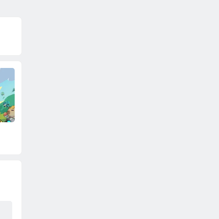
5折
黎明召唤（0.05折天
猎魔岛（0.1折龙神觉
风暴天堂
天送代金）
醒免费版）
80）