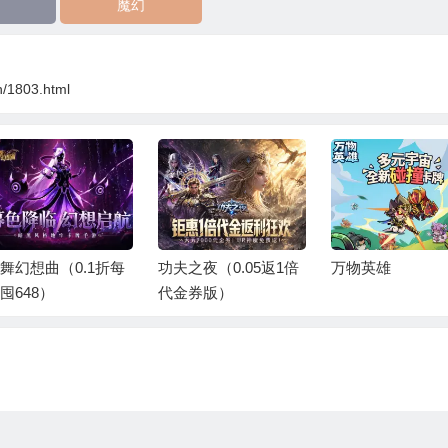
魔幻
n/1803.html
夫之夜（0.05返1倍
万物英雄
召唤师纷争（0.0
金券版）
百万代金狂潮）