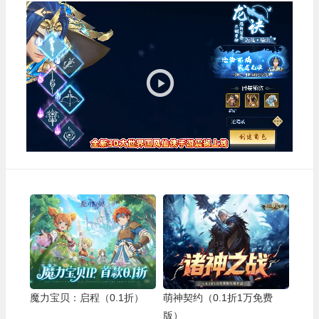
视
频
播
放
器
魔力宝贝：启程（0.1折）
萌神契约（0.1折1万免费
版）