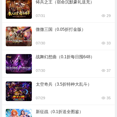
铸兵之王（宿命沉默豪礼送充）
07/31
29
微微三国（0.05折打金版）
07/30
33
战舞幻想曲（0.1折每日囤648）
07/30
37
太空奇兵（3.5折特种大乱斗）
07/29
35
新征战（0.1折送全图鉴）